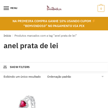
Skip
Skip
to
to
MENU
0
navigation
content
NA PRIMEIRA COMPRA GANHE 10% USANDO CUPOM
“BEMVINDO10” NO PAGAMENTO VIA PIX
Início
/
Produtos marcados com a tag “anel prata de lei”
anel prata de lei
SHOW FILTERS
Exibindo um único resultado