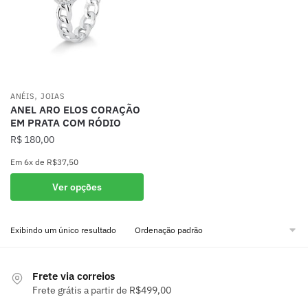
,
ANÉIS
JOIAS
ANEL ARO ELOS CORAÇÃO
EM PRATA COM RÓDIO
R$
180,00
Em
6x
de
R$37,50
Este
Ver opções
produto
tem
Exibindo um único resultado
várias
variantes.
As
Frete via correios
opções
Frete grátis a partir de R$499,00
podem