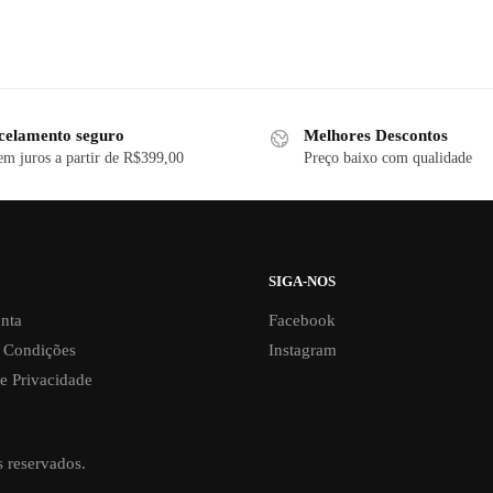
celamento seguro
Melhores Descontos
em juros a partir de R$399,00
Preço baixo com qualidade
SIGA-NOS
nta
Facebook
 Condições
Instagram
de Privacidade
s reservados.