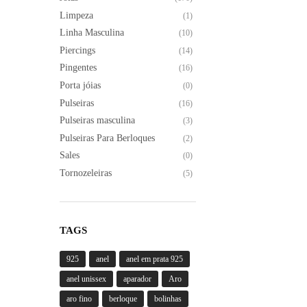
na
Limpeza
(1)
página
Linha Masculina
(10)
do
Piercings
(14)
produto
Pingentes
(16)
Porta jóias
(0)
Pulseiras
(16)
Pulseiras masculina
(3)
Pulseiras Para Berloques
(2)
Sales
(0)
Tornozeleiras
(5)
TAGS
925
anel
anel em prata 925
anel unissex
aparador
Aro
aro fino
berloque
bolinhas