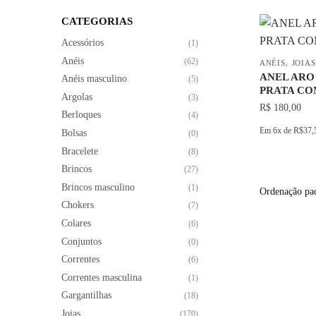
CATEGORIAS
Acessórios
(1)
Anéis
,
(62)
ANÉIS
JOIAS
ANEL ARO
Anéis masculino
(5)
PRATA CO
Argolas
(3)
R$
180,00
Berloques
(4)
Em
6x
de
R$37,
Bolsas
(0)
Bracelete
(8)
Este
Brincos
produto
(27)
Brincos masculino
tem
(1)
várias
Chokers
(7)
variantes.
Colares
(6)
As
Conjuntos
(0)
opções
Correntes
(6)
podem
Correntes masculina
(1)
ser
Gargantilhas
(18)
escolhidas
Joias
(170)