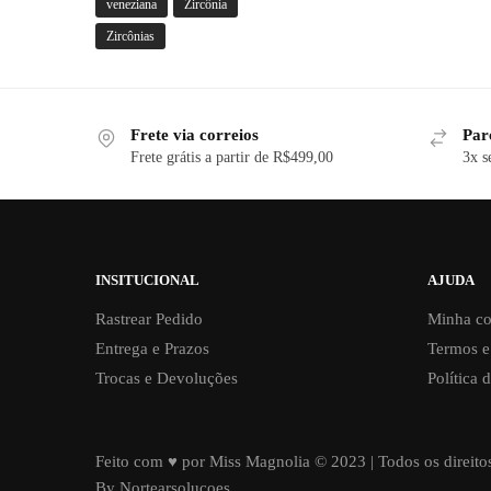
veneziana
Zircônia
Zircônias
Frete via correios
Par
Frete grátis a partir de R$499,00
3x s
INSITUCIONAL
AJUDA
Rastrear Pedido
Minha co
Entrega e Prazos
Termos e
Trocas e Devoluções
Política 
Feito com ♥ por Miss Magnolia © 2023 | Todos os direito
By Nortearsolucoes