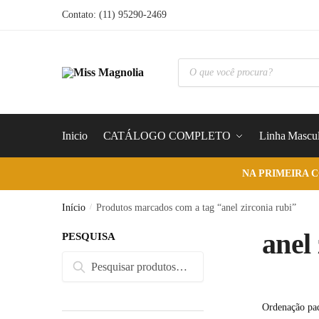
Skip
Skip
Contato: (11) 95290-2469
to
to
navigation
content
Pesquisar
produtos
Inicio
CATÁLOGO COMPLETO
Linha Mascul
NA PRIMEIRA 
Início
/
Produtos marcados com a tag “anel zirconia rubi”
anel
PESQUISA
Pesquisar
Pesquisar
por: