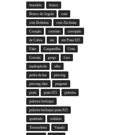
bracelete
brinco
Brinco de Argola
com
com Bolinhas
com Zircônias
Coração
corrente
cravejado
de Cobra
em
em Prata 925
Fake
Gargantilha
Gota
Gravata
grego
Liso
madrepérola
olho
pedra da lua
piercing
piercing fake
pingente
prata
prata 925
pulseira
pulseira berloque
pulseira berloque prata 925
quadrado
solitário
Tornozeleira
Vazado