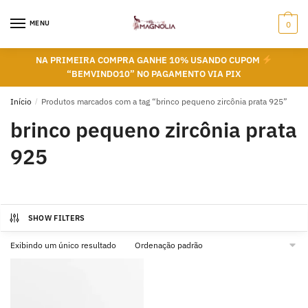
Skip
Skip
to
to
MENU
0
navigation
content
NA PRIMEIRA COMPRA GANHE 10% USANDO CUPOM
“BEMVINDO10” NO PAGAMENTO VIA PIX
Início
/
Produtos marcados com a tag “brinco pequeno zircônia prata 925”
brinco pequeno zircônia prata
925
SHOW FILTERS
Exibindo um único resultado