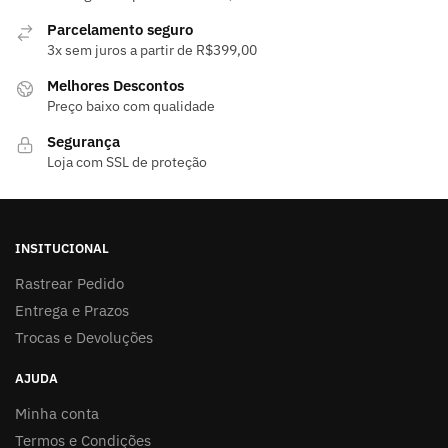
Parcelamento seguro
3x sem juros a partir de R$399,00
Melhores Descontos
Preço baixo com qualidade
Segurança
Loja com SSL de proteção
INSITUCIONAL
Rastrear Pedido
Entrega e Prazos
Trocas e Devoluções
AJUDA
Minha conta
Termos e Condições