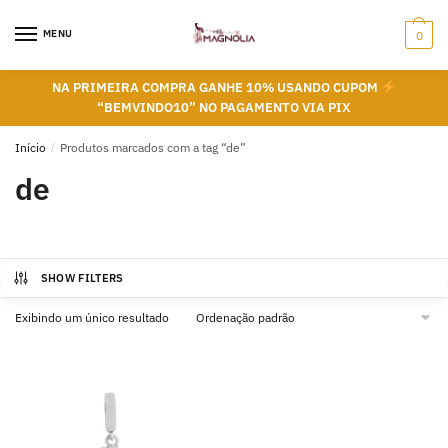
Skip
Skip
to
to
MENU
0
navigation
content
NA PRIMEIRA COMPRA GANHE 10% USANDO CUPOM
“BEMVINDO10” NO PAGAMENTO VIA PIX
Início
/
Produtos marcados com a tag “de”
de
SHOW FILTERS
Exibindo um único resultado