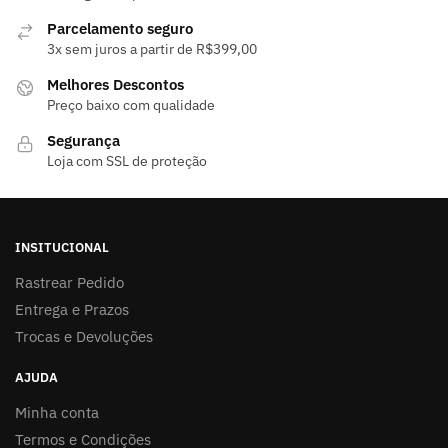
Parcelamento seguro
3x sem juros a partir de R$399,00
Melhores Descontos
Preço baixo com qualidade
Segurança
Loja com SSL de proteção
INSITUCIONAL
Rastrear Pedido
Entrega e Prazos
Trocas e Devoluções
AJUDA
Minha conta
Termos e Condições