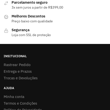
Parcelamento seguro
3x sem juros a partir de R$399,00
Melhores Descontos
Preço baixo com qualidade
Segurança
Loja com SSL de proteção
INSITUCIONAL
Rastrear Pedido
Entrega e Prazos
Trocas e Devoluções
AJUDA
Minha conta
Termos e Condições
Política de Privacidade