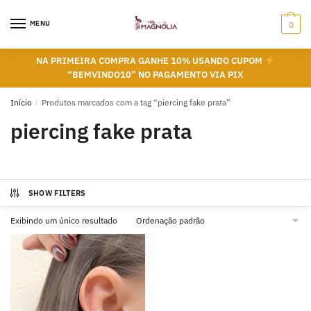
Skip
Skip
to
to
MENU
0
navigation
content
NA PRIMEIRA COMPRA GANHE 10% USANDO CUPOM
“BEMVINDO10” NO PAGAMENTO VIA PIX
Início
/
Produtos marcados com a tag “piercing fake prata”
piercing fake prata
SHOW FILTERS
Exibindo um único resultado