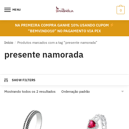
Skip
Skip
to
to
MENU
0
navigation
content
NA PRIMEIRA COMPRA GANHE 10% USANDO CUPOM
“BEMVINDO10” NO PAGAMENTO VIA PIX
Início
/
Produtos marcados com a tag “presente namorada”
presente namorada
SHOW FILTERS
Mostrando todos os 2 resultados