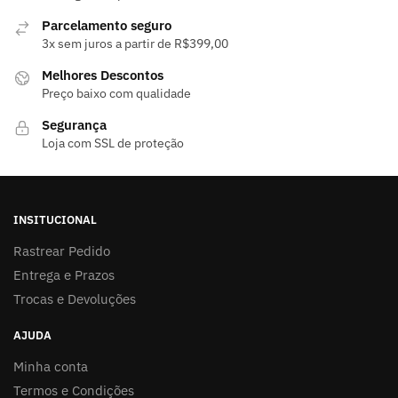
podem
ser
ser
Parcelamento seguro
escolhidas
3x sem juros a partir de R$399,00
escolhidas
na
na
página
Melhores Descontos
página
Preço baixo com qualidade
do
do
produto
Segurança
produto
Loja com SSL de proteção
INSITUCIONAL
Rastrear Pedido
Entrega e Prazos
Trocas e Devoluções
AJUDA
Minha conta
Termos e Condições