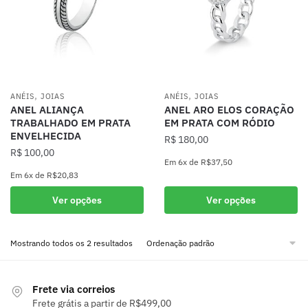
,
,
ANÉIS
JOIAS
ANÉIS
JOIAS
ANEL ALIANÇA
ANEL ARO ELOS CORAÇÃO
TRABALHADO EM PRATA
EM PRATA COM RÓDIO
ENVELHECIDA
R$
180,00
R$
100,00
Em
6x
de
R$37,50
Em
6x
de
R$20,83
Este
Este
produto
Ver opções
Ver opções
produto
tem
tem
várias
Mostrando todos os 2 resultados
várias
variantes.
variantes.
As
As
opções
Frete via correios
opções
podem
Frete grátis a partir de R$499,00