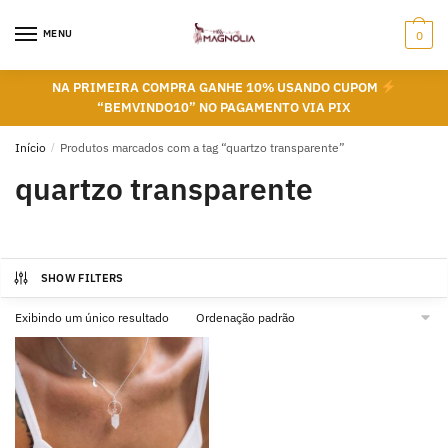
Skip
Skip
to
to
MENU
0
navigation
content
NA PRIMEIRA COMPRA GANHE 10% USANDO CUPOM
“BEMVINDO10” NO PAGAMENTO VIA PIX
Início
/
Produtos marcados com a tag “quartzo transparente”
quartzo transparente
SHOW FILTERS
Exibindo um único resultado