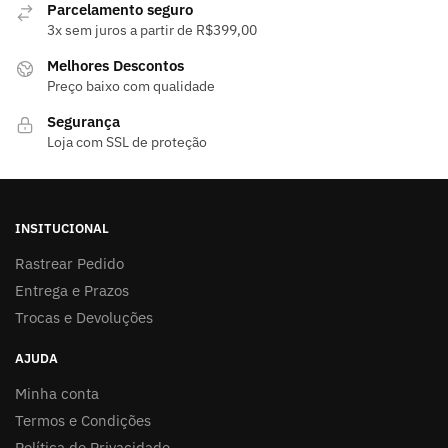
Parcelamento seguro
3x sem juros a partir de R$399,00
Melhores Descontos
Preço baixo com qualidade
Segurança
Loja com SSL de proteção
INSITUCIONAL
Rastrear Pedido
Entrega e Prazos
Trocas e Devoluções
AJUDA
Minha conta
Termos e Condições
Política de Privacidade