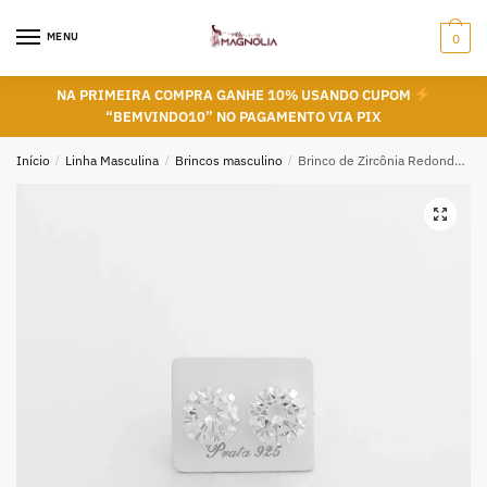
Skip
Skip
to
to
MENU
0
navigation
content
NA PRIMEIRA COMPRA GANHE 10% USANDO CUPOM
“BEMVINDO10” NO PAGAMENTO VIA PIX
Início
/
Linha Masculina
/
Brincos masculino
/
Brinco de Zircônia Redonda em Prata 925 – 10mm