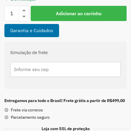
Brinco
Adicionar ao carrinho
de
Zircônia
Redonda
Garantia e Cuidados
em
Prata
925
Simulação de frete
-
10mm
quantidade
Entregamos para todo o Brasil! Frete grátis a partir de R$499,00
Frete via correios
Parcelamento seguro
Loja com SSL de proteção