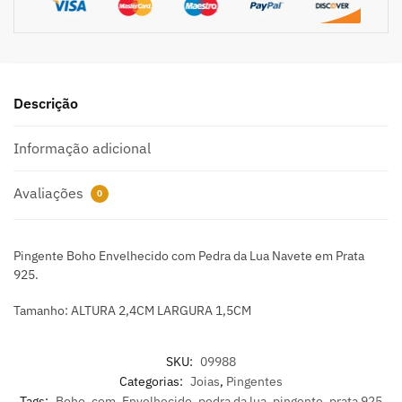
Descrição
Informação adicional
Avaliações
0
Pingente Boho Envelhecido com Pedra da Lua Navete em Prata
925.
Tamanho: ALTURA 2,4CM LARGURA 1,5CM
SKU:
09988
Categorias:
Joias
,
Pingentes
Tags:
Boho
,
com
,
Envelhecido
,
pedra da lua
,
pingente
,
prata 925