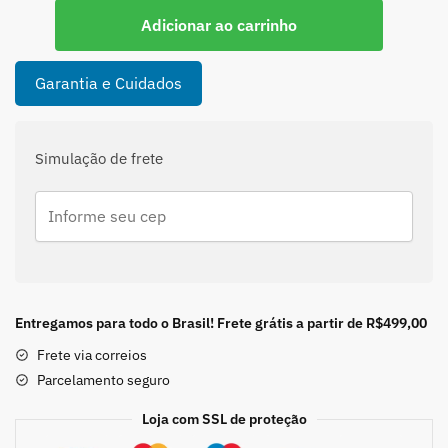
Pingente
Adicionar ao carrinho
Boho
Envelhecido
com
Garantia e Cuidados
Pedra
da
Lua
Simulação de frete
Navete
em
Prata
925
quantidade
Entregamos para todo o Brasil! Frete grátis a partir de R$499,00
Frete via correios
Parcelamento seguro
Loja com SSL de proteção