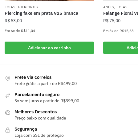
,
,
JOIAS
PIERCINGS
ANÉIS
JOIAS
Piercing fake em prata 925 branca
Falange Floral 
R$
53,00
R$
75,00
Em
6x
de
R$11,04
Em
6x
de
R$15,63
Adicionar ao carrinho
Adici
Frete via correios
Frete grátis a partir de R$499,00
Parcelamento seguro
3x sem juros a partir de R$399,00
Melhores Descontos
Preço baixo com qualidade
Segurança
Loja com SSL de proteção