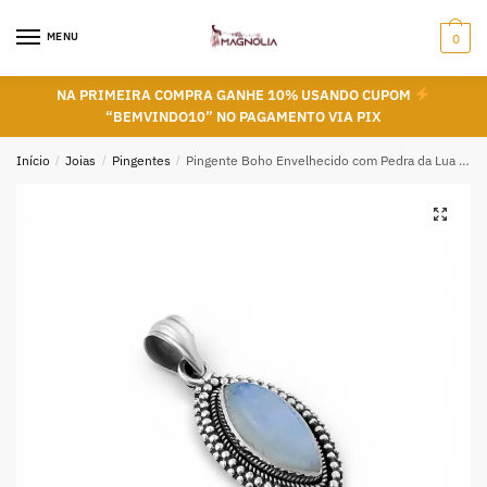
Skip
Skip
to
to
MENU
0
navigation
content
NA PRIMEIRA COMPRA GANHE 10% USANDO CUPOM
“BEMVINDO10” NO PAGAMENTO VIA PIX
Início
/
Joias
/
Pingentes
/
Pingente Boho Envelhecido com Pedra da Lua Navete em Prata 925