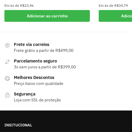
Em
6x
de
R$23,96
Em
6x
de
R$34,79
Adicionar ao carrinho
Adici
Frete via correios
Frete grátis a partir de R$499,00
Parcelamento seguro
3x sem juros a partir de R$399,00
Melhores Descontos
Preço baixo com qualidade
Segurança
Loja com SSL de proteção
INSITUCIONAL