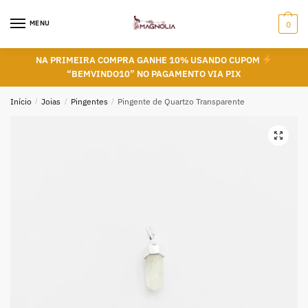
Skip
Skip
to
to
MENU
0
navigation
content
NA PRIMEIRA COMPRA GANHE 10% USANDO CUPOM
“BEMVINDO10” NO PAGAMENTO VIA PIX
Início
/
Joias
/
Pingentes
/
Pingente de Quartzo Transparente