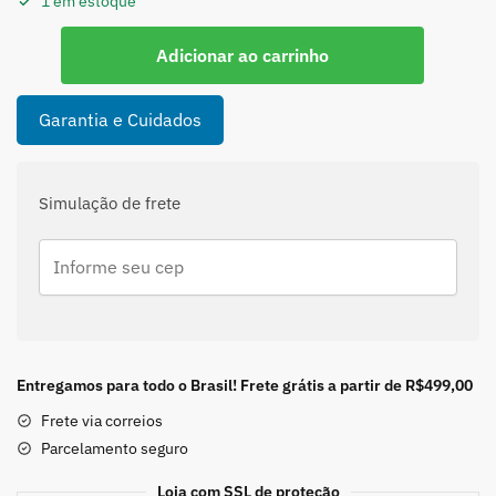
1 em estoque
Pingente
Adicionar ao carrinho
de
Quartzo
Transparente
Garantia e Cuidados
quantidade
Simulação de frete
Entregamos para todo o Brasil! Frete grátis a partir de R$499,00
Frete via correios
Parcelamento seguro
Loja com SSL de proteção