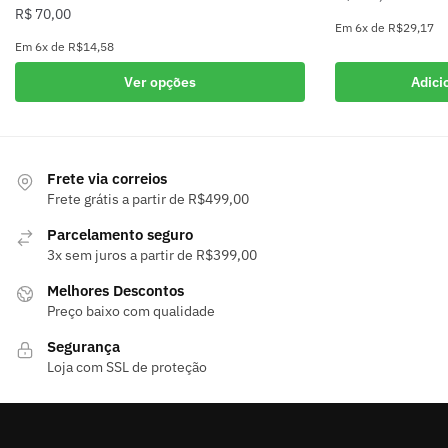
R$
70,00
Em
6x
de
R$29,17
Em
6x
de
R$14,58
Este
Ver opções
Adici
produto
tem
várias
variantes.
Frete via correios
As
Frete grátis a partir de R$499,00
opções
Parcelamento seguro
podem
3x sem juros a partir de R$399,00
ser
Melhores Descontos
escolhidas
Preço baixo com qualidade
na
página
Segurança
do
Loja com SSL de proteção
produto