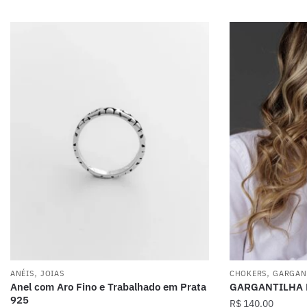
,
,
ANÉIS
JOIAS
CHOKERS
GARGAN
Anel com Aro Fino e Trabalhado em Prata
GARGANTILHA 
925
R$
140,00