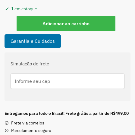
1 em estoque
Pulseira
Adicionar ao carrinho
Fio
Duplo
com
Garantia e Cuidados
Bolinhas
e
Olho
Simulação de frete
Grego
em
Prata
925
quantidade
Entregamos para todo o Brasil! Frete grátis a partir de R$499,00
Frete via correios
Parcelamento seguro