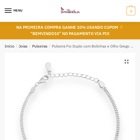
Skip
Skip
to
to
MENU
0
navigation
content
NA PRIMEIRA COMPRA GANHE 10% USANDO CUPOM
“BEMVINDO10” NO PAGAMENTO VIA PIX
Início
/
Joias
/
Pulseiras
/
Pulseira Fio Duplo com Bolinhas e Olho Grego em Prata 925