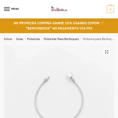
Skip
Skip
to
to
MENU
0
navigation
content
NA PRIMEIRA COMPRA GANHE 10% USANDO CUPOM
“BEMVINDO10” NO PAGAMENTO VIA PIX
Início
/
Joias
/
Pulseiras
/
Pulseiras Para Berloques
/
Pulseira para Berloques em Prata 925 – 20cm