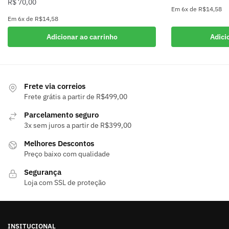
R$
70,00
Em
6x
de
R$14,58
Em
6x
de
R$14,58
Adicionar ao carrinho
Adici
Frete via correios
Frete grátis a partir de R$499,00
Parcelamento seguro
3x sem juros a partir de R$399,00
Melhores Descontos
Preço baixo com qualidade
Segurança
Loja com SSL de proteção
INSITUCIONAL