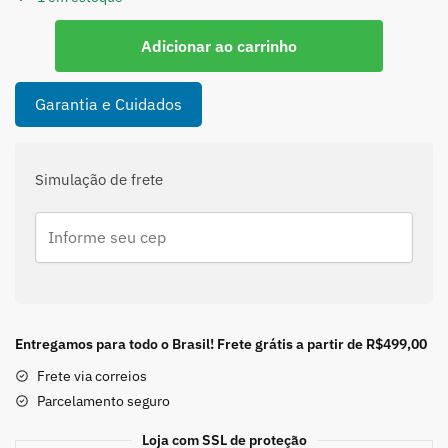
Pulseira
Adicionar ao carrinho
para
Berloques
em
Garantia e Cuidados
Prata
925
-
Simulação de frete
20cm
quantidade
Entregamos para todo o Brasil! Frete grátis a partir de R$499,00
Frete via correios
Parcelamento seguro
Loja com SSL de proteção