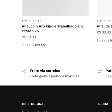
,
,
ANÉIS
JOIAS
ANÉIS
JO
Anel com Aro Fino e Trabalhado em
Anel de 
Prata 925
R$
80,00
R$
70,00
Em
6x
de
R
Em
6x
de
R$14,58
Este
Este
produto
produto
tem
tem
várias
Frete via correios
Par
várias
variante
Frete grátis a partir de R$499,00
3x s
variantes.
As
As
opções
opções
podem
podem
ser
ser
escolhid
INSITUCIONAL
AJUDA
escolhidas
na