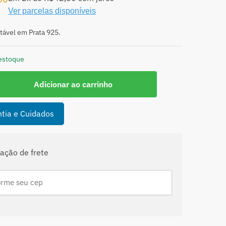
Ver parcelas disponíveis
tável em Prata 925.
estoque
Adicionar ao carrinho
l
tia e Cuidados
ade
ação de frete