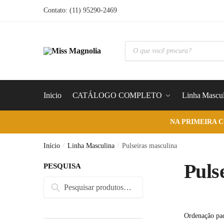
Skip
Skip
Contato: (11) 95290-2469
to
to
navigation
content
Pesquisar
produtos
Inicio
CATÁLOGO COMPLETO
Linha Mascul
NA PRIMEIRA 
Início
/
Linha Masculina
/
Pulseiras masculina
Puls
PESQUISA
Pesquisar
Pesquisar
por: