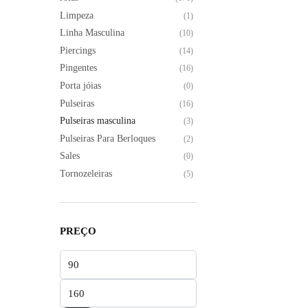
Limpeza
(1)
Linha Masculina
(10)
Piercings
(14)
Pingentes
(16)
Porta jóias
(0)
Pulseiras
(16)
Pulseiras masculina
(3)
Pulseiras Para Berloques
(2)
Sales
(0)
Tornozeleiras
(5)
PREÇO
Preço
mínimo
Preço
máximo