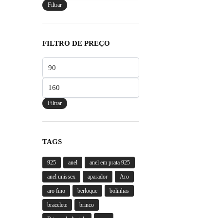
Filtrar
FILTRO DE PREÇO
Preço
mínimo
Preço
máximo
Filtrar
TAGS
925
anel
anel em prata 925
anel unissex
aparador
Aro
aro fino
berloque
bolinhas
bracelete
brinco