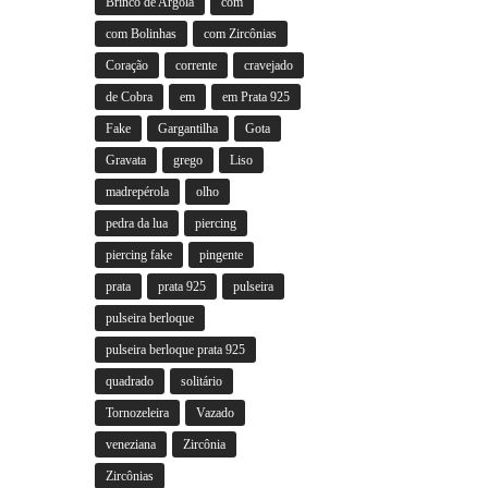
Brinco de Argola
com
com Bolinhas
com Zircônias
Coração
corrente
cravejado
de Cobra
em
em Prata 925
Fake
Gargantilha
Gota
Gravata
grego
Liso
madrepérola
olho
pedra da lua
piercing
piercing fake
pingente
prata
prata 925
pulseira
pulseira berloque
pulseira berloque prata 925
quadrado
solitário
Tornozeleira
Vazado
veneziana
Zircônia
Zircônias