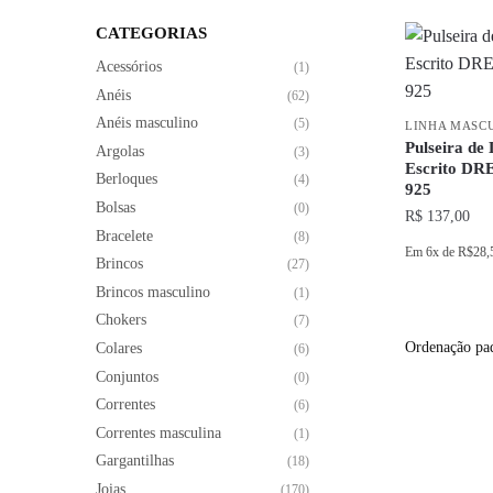
CATEGORIAS
Acessórios
(1)
Anéis
(62)
Anéis masculino
(5)
LINHA MASC
Pulseira de
Argolas
(3)
Escrito DR
Berloques
(4)
925
Bolsas
(0)
R$
137,00
Bracelete
(8)
Em
6x
de
R$28,
Brincos
(27)
Brincos masculino
(1)
Chokers
(7)
Colares
(6)
Conjuntos
(0)
Correntes
(6)
Correntes masculina
(1)
Gargantilhas
(18)
Joias
(170)