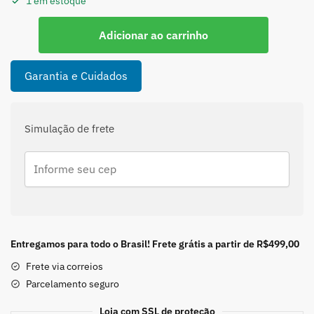
1 em estoque
Bracelete
Adicionar ao carrinho
Liso
em
Prata
Garantia e Cuidados
925-
4mm
quantidade
Simulação de frete
Entregamos para todo o Brasil! Frete grátis a partir de R$499,00
Frete via correios
Parcelamento seguro
Loja com SSL de proteção