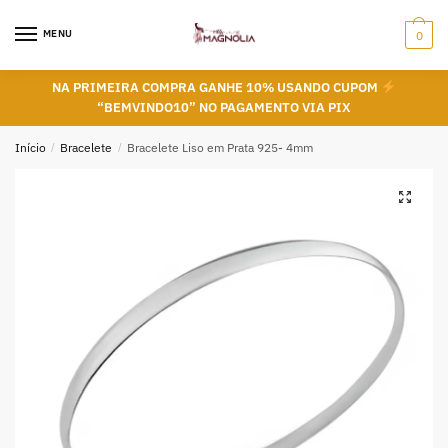
Skip
Skip
to
to
MENU
0
navigation
content
NA PRIMEIRA COMPRA GANHE 10% USANDO CUPOM
“BEMVINDO10” NO PAGAMENTO VIA PIX
Início
/
Bracelete
/
Bracelete Liso em Prata 925- 4mm