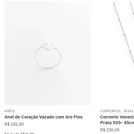
,
ANÉIS
CORRENTES
JOIAS
Anel de Coração Vazado com Aro Fino
Corrente Venez
Prata 925- 45c
R$
105,00
R$
230,00
Em
6x
de
R$21,88