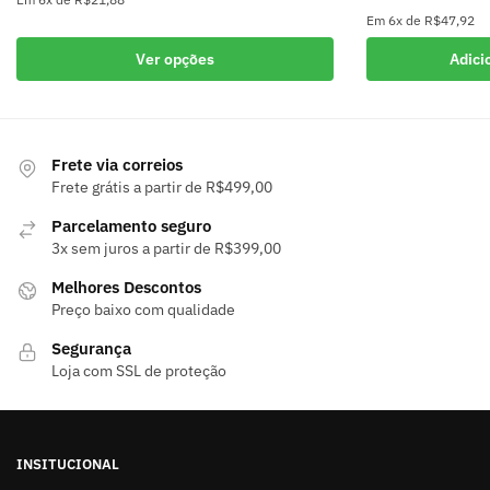
Em
6x
de
R$47,92
Este
produto
Ver opções
Adici
tem
várias
variantes.
As
Frete via correios
Frete grátis a partir de R$499,00
opções
podem
Parcelamento seguro
ser
3x sem juros a partir de R$399,00
escolhidas
Melhores Descontos
na
Preço baixo com qualidade
página
do
Segurança
Loja com SSL de proteção
produto
INSITUCIONAL