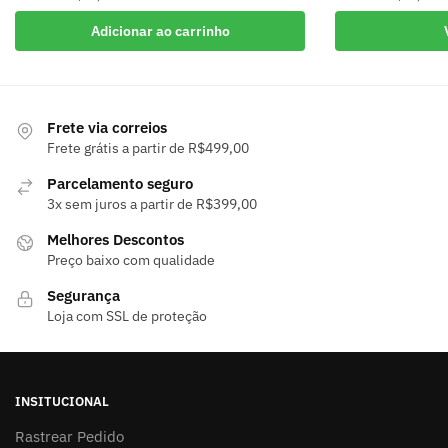
Este
Adicionar ao carrinho
produto
tem
várias
variantes.
Frete via correios
As
Frete grátis a partir de R$499,00
opções
Parcelamento seguro
podem
3x sem juros a partir de R$399,00
ser
Melhores Descontos
escolhidas
Preço baixo com qualidade
na
página
Segurança
do
Loja com SSL de proteção
produto
INSITUCIONAL
Rastrear Pedido