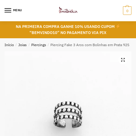
Skip
Skip
to
to
MENU
0
navigation
content
NA PRIMEIRA COMPRA GANHE 10% USANDO CUPOM
“BEMVINDO10” NO PAGAMENTO VIA PIX
Início
/
Joias
/
Piercings
/
Piercing Fake 3 Aros com Bolinhas em Prata 925