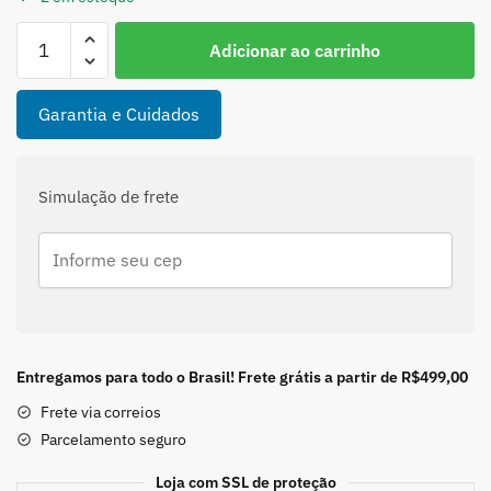
Piercing
Adicionar ao carrinho
Fake
3
Aros
Garantia e Cuidados
com
Bolinhas
em
Simulação de frete
Prata
925
quantidade
Entregamos para todo o Brasil! Frete grátis a partir de R$499,00
Frete via correios
Parcelamento seguro
Loja com SSL de proteção