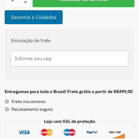
Fake
de
Nariz
Garantia e Cuidados
com
Zircônia
quantidade
Simulação de frete
Entregamos para todo o Brasil! Frete grátis a partir de R$499,00
Frete via correios
Parcelamento seguro
Loja com SSL de proteção