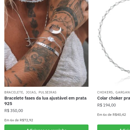
,
,
,
BRACELETE
JOIAS
PULSEIRAS
CHOKERS
GARGAN
Bracelete fases da lua ajustável em prata
Colar choker pr
925
R$
194,00
R$
350,00
Em
6x
de
R$40,42
Em
6x
de
R$72,92