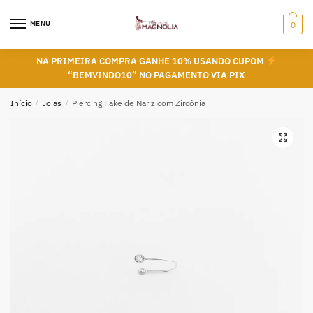
Skip
Skip
to
to
MENU
0
navigation
content
NA PRIMEIRA COMPRA GANHE 10% USANDO CUPOM
“BEMVINDO10” NO PAGAMENTO VIA PIX
Início
/
Joias
/
Piercing Fake de Nariz com Zircônia