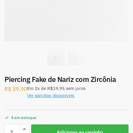
Piercing Fake de Nariz com Zircônia
R$
39,90
Em
2x
de
R$19,95
sem juros
Ver parcelas disponíveis
4 em estoque
Piercing
Adicionar ao carrinho