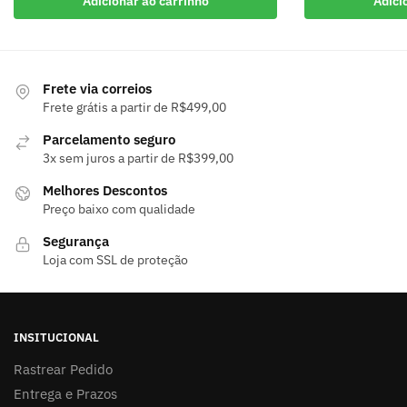
Adicionar ao carrinho
Adici
Frete via correios
Frete grátis a partir de R$499,00
Parcelamento seguro
3x sem juros a partir de R$399,00
Melhores Descontos
Preço baixo com qualidade
Segurança
Loja com SSL de proteção
INSITUCIONAL
Rastrear Pedido
Entrega e Prazos