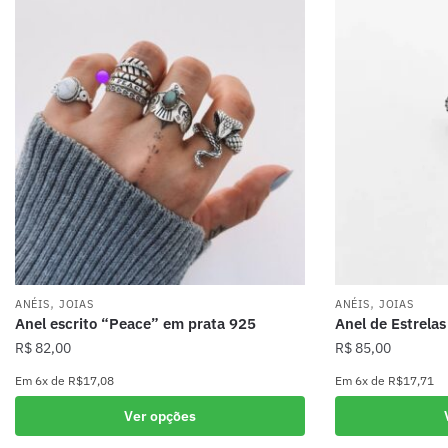
,
,
ANÉIS
JOIAS
ANÉIS
JOIAS
Anel escrito “Peace” em prata 925
Anel de Estrela
R$
82,00
R$
85,00
Em
6x
de
R$17,08
Em
6x
de
R$17,71
Este
Este
Ver opções
produto
produto