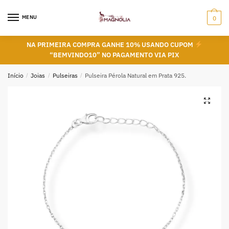
Skip
Skip
to
to
MENU
0
navigation
content
NA PRIMEIRA COMPRA GANHE 10% USANDO CUPOM
“BEMVINDO10” NO PAGAMENTO VIA PIX
Início
/
Joias
/
Pulseiras
/
Pulseira Pérola Natural em Prata 925.