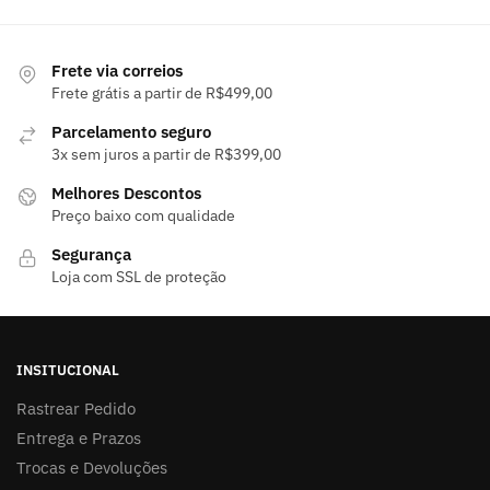
tem
tem
várias
várias
variantes.
variantes.
Frete via correios
As
As
Frete grátis a partir de R$499,00
opções
opções
Parcelamento seguro
podem
podem
3x sem juros a partir de R$399,00
ser
ser
Melhores Descontos
escolhidas
escolhidas
Preço baixo com qualidade
na
na
página
página
Segurança
do
do
Loja com SSL de proteção
produto
produto
INSITUCIONAL
Rastrear Pedido
Entrega e Prazos
Trocas e Devoluções