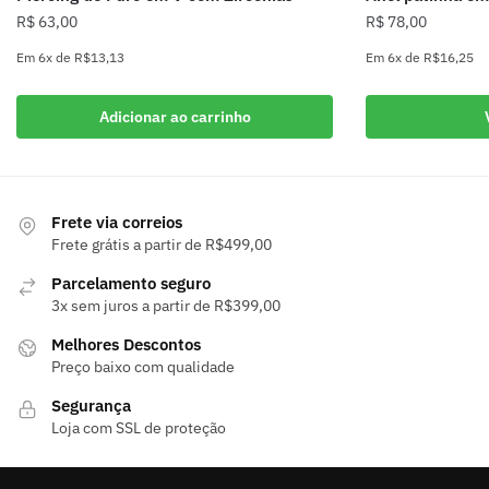
R$
63,00
R$
78,00
Em
6x
de
R$13,13
Em
6x
de
R$16,25
Este
produto
Adicionar ao carrinho
tem
várias
variantes.
As
Frete via correios
Frete grátis a partir de R$499,00
opções
podem
Parcelamento seguro
ser
3x sem juros a partir de R$399,00
escolhidas
Melhores Descontos
na
Preço baixo com qualidade
página
do
Segurança
Loja com SSL de proteção
produto