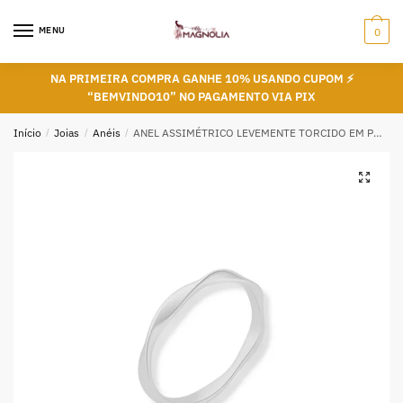
Skip
Skip
to
to
MENU
0
navigation
content
NA PRIMEIRA COMPRA GANHE 10% USANDO CUPOM ⚡
“BEMVINDO10” NO PAGAMENTO VIA PIX
Início
/
Joias
/
Anéis
/
ANEL ASSIMÉTRICO LEVEMENTE TORCIDO EM PRATA 925
🔍