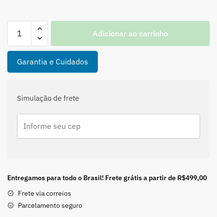
ANEL
Adicionar ao carrinho
ASSIMÉTRICO
LEVEMENTE
TORCIDO
Garantia e Cuidados
EM
PRATA
925
Simulação de frete
quantidade
Entregamos para todo o Brasil! Frete grátis a partir de R$499,00
Frete via correios
Parcelamento seguro