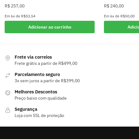
R$
257,00
R$
240,00
Em
6x
de
R$53,54
Em
6x
de
R$50,00
Adicionar ao carrinho
Adici
Frete via correios
Frete grátis a partir de R$499,00
Parcelamento seguro
3x sem juros a partir de R$399,00
Melhores Descontos
Preço baixo com qualidade
Segurança
Loja com SSL de proteção