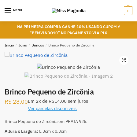
Skip
Skip
to
to
MENU
0
navigation
content
NA PRIMEIRA COMPRA GANHE 10% USANDO CUPOM ⚡
“BEMVINDO10” NO PAGAMENTO VIA PIX
Início
/
Joias
/
Brincos
/
Brinco Pequeno de Zircônia
🔍
Brinco Pequeno de Zircônia
R$
28,00
Em
2x
de
R$14,00
sem juros
Ver parcelas disponíveis
Brinco Pequeno de Zircônia em PRATA 925.
Altura x Largura:
0,3cm x 0,3cm