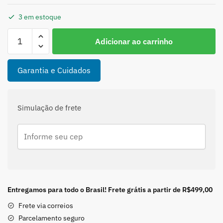
3 em estoque
Brinco
Adicionar ao carrinho
Pequeno
de
Zircônia
Garantia e Cuidados
quantidade
Simulação de frete
Entregamos para todo o Brasil! Frete grátis a partir de R$499,00
Frete via correios
Parcelamento seguro