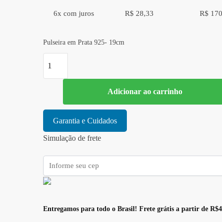
6x com juros
R$ 28,33
R$ 170
Pulseira em Prata 925- 19cm
Pulseira
em
Prata
Adicionar ao carrinho
925-
19cm
quantidade
Garantia e Cuidados
Simulação de frete
Entregamos para todo o Brasil! Frete grátis a partir de R$