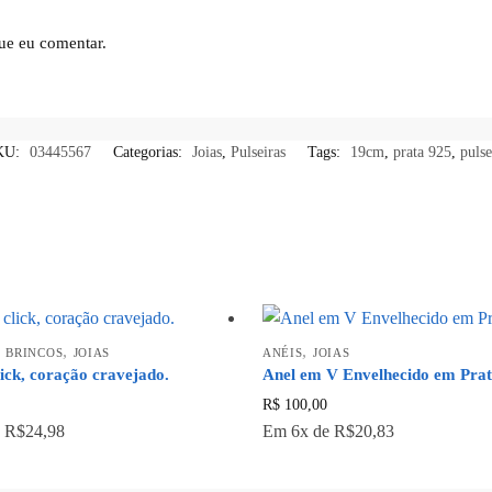
ue eu comentar.
KU:
03445567
Categorias:
Joias
,
Pulseiras
Tags:
19cm
,
prata 925
,
pulse
,
,
,
BRINCOS
JOIAS
ANÉIS
JOIAS
ick, coração cravejado.
Anel em V Envelhecido em Prat
R$
100,00
e
R$24,98
Em
6x
de
R$20,83
Este
produto