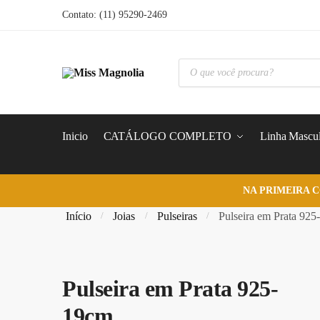
Skip
Skip
Contato: (11) 95290-2469
to
to
navigation
content
Pesquisar
produtos
Inicio
CATÁLOGO COMPLETO
Linha Mascul
NA PRIMEIRA 
Início
Joias
Pulseiras
Pulseira em Prata 925
/
/
/
Pulseira em Prata 925-
19cm