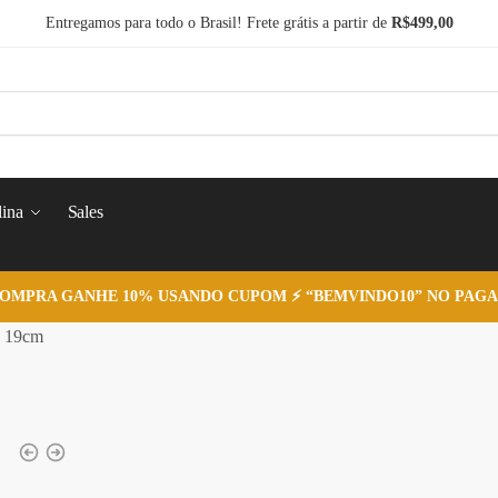
Entregamos para todo o Brasil! Frete grátis a partir de
R$499,00
ina
Sales
COMPRA GANHE 10% USANDO CUPOM ⚡ “BEMVINDO10” NO PAGA
- 19cm