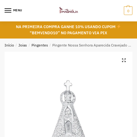
Skip
Skip
to
to
MENU
0
navigation
content
NA PRIMEIRA COMPRA GANHE 10% USANDO CUPOM
“BEMVINDO10” NO PAGAMENTO VIA PIX
Início
/
Joias
/
Pingentes
/
Pingente Nossa Senhora Aparecida Cravejado de Zircônias – Prata 925