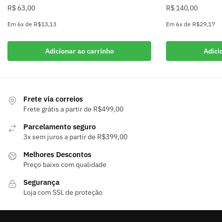
R$
63,00
R$
140,00
Em
6x
de
R$13,13
Em
6x
de
R$29,17
Adicionar ao carrinho
Adici
Frete via correios
Frete grátis a partir de R$499,00
Parcelamento seguro
3x sem juros a partir de R$399,00
Melhores Descontos
Preço baixo com qualidade
Segurança
Loja com SSL de proteção