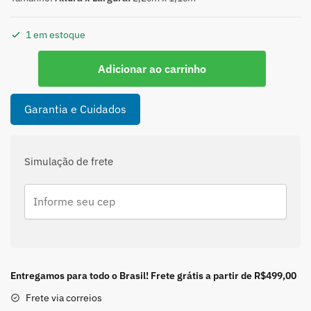
1 em estoque
Pingente
Adicionar ao carrinho
Nossa
Senhora
Aparecida
Garantia e Cuidados
Cravejado
de
Zircônias
Simulação de frete
-
Prata
925
quantidade
Entregamos para todo o Brasil! Frete grátis a partir de R$499,00
Frete via correios