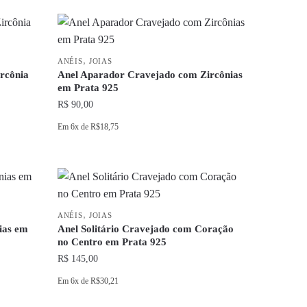
,
ANÉIS
JOIAS
rcônia
Anel Aparador Cravejado com Zircônias
em Prata 925
R$
90,00
Em
6x
de
R$18,75
Este
produto
tem
várias
,
variantes.
ANÉIS
JOIAS
ias em
Anel Solitário Cravejado com Coração
As
no Centro em Prata 925
opções
R$
145,00
podem
Em
6x
de
R$30,21
ser
escolhidas
Este