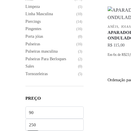
na
produto
Limpeza
(1)
página
tem
Linha Masculina
(10)
do
várias
Piercings
(14)
,
produto
variantes.
ANÉIS
JOIAS
Pingentes
(16)
APARADO
As
Porta jóias
(0)
ONDULADO
opções
Pulseiras
(16)
R$
115,00
podem
Pulseiras masculina
(3)
Em
6x
de
R$23,
ser
Pulseiras Para Berloques
(2)
escolhidas
Este
Sales
(0)
na
produto
Tornozeleiras
(5)
página
tem
do
várias
produto
variantes.
PREÇO
As
opções
Preço
podem
mínimo
Preço
ser
máximo
escolhidas