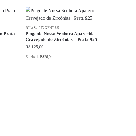
na
produto
página
tem
do
várias
,
produto
variantes.
JOIAS
PINGENTES
m Prata
Pingente Nossa Senhora Aparecida
As
Cravejado de Zircônias – Prata 925
opções
R$
125,00
podem
Em
6x
de
R$26,04
ser
escolhidas
na
página
do
produto