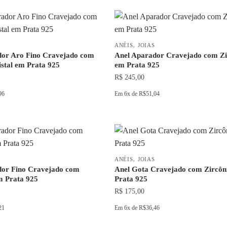
,
ANÉIS
JOIAS
dor Aro Fino Cravejado com
Anel Aparador Cravejado com Zi
istal em Prata 925
em Prata 925
R$
245,00
96
Em
6x
de
R$51,04
Este
produto
tem
várias
,
variantes.
ANÉIS
JOIAS
dor Fino Cravejado com
Anel Gota Cravejado com Zircôn
As
m Prata 925
Prata 925
opções
R$
175,00
podem
21
Em
6x
de
R$36,46
ser
escolhidas
Este