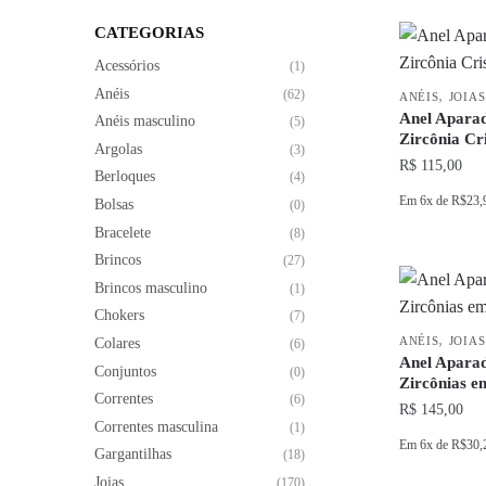
CATEGORIAS
Acessórios
(1)
Anéis
,
(62)
ANÉIS
JOIAS
Anel Apara
Anéis masculino
(5)
Zircônia Cr
Argolas
(3)
R$
115,00
Berloques
(4)
Em
6x
de
R$23,
Bolsas
(0)
Bracelete
(8)
Este
Brincos
produto
(27)
Brincos masculino
tem
(1)
várias
Chokers
(7)
,
variantes.
ANÉIS
JOIAS
Colares
(6)
Anel Apara
As
Conjuntos
(0)
Zircônias e
opções
Correntes
(6)
R$
145,00
podem
Correntes masculina
(1)
Em
6x
de
R$30,
ser
Gargantilhas
(18)
escolhidas
Este
Joias
(170)