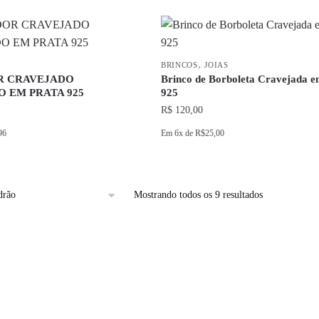
na
produto
página
tem
do
várias
,
produto
variantes.
BRINCOS
JOIAS
R CRAVEJADO
Brinco de Borboleta Cravejada e
As
 EM PRATA 925
925
opções
R$
120,00
podem
96
Em
6x
de
R$25,00
ser
escolhidas
na
página
Mostrando todos os 9 resultados
do
produto