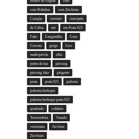
Brinco de Argola
com
com Bolinhas
com Zircônias
Coração
corrente
cravejado
de Cobra
em
em Prata 925
Fake
Gargantilha
Gota
Gravata
grego
Liso
madrepérola
olho
pedra da lua
piercing
piercing fake
pingente
prata
prata 925
pulseira
pulseira berloque
pulseira berloque prata 925
quadrado
solitário
Tornozeleira
Vazado
veneziana
Zircônia
Zircônias