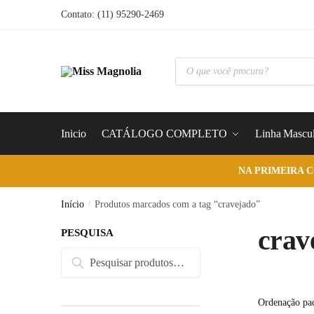
Skip
Skip
Contato: (11) 95290-2469
to
to
navigation
content
Pesquisar
produtos
Inicio
CATÁLOGO COMPLETO
Linha Mascul
NA PRIMEIRA 
Início
/
Produtos marcados com a tag “cravejado”
crav
PESQUISA
Pesquisar
Pesquisar
por: