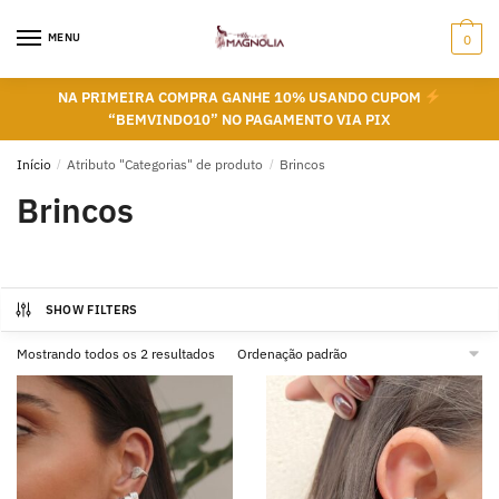
Skip
Skip
to
to
MENU
0
navigation
content
NA PRIMEIRA COMPRA GANHE 10% USANDO CUPOM
“BEMVINDO10” NO PAGAMENTO VIA PIX
Início
/
Atributo "Categorias" de produto
/
Brincos
Brincos
SHOW FILTERS
Mostrando todos os 2 resultados