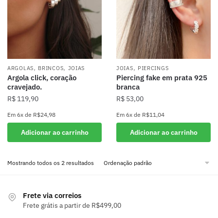
,
,
,
ARGOLAS
BRINCOS
JOIAS
JOIAS
PIERCINGS
Argola click, coração
Piercing fake em prata 925
cravejado.
branca
R$
119,90
R$
53,00
Em
6x
de
R$24,98
Em
6x
de
R$11,04
Adicionar ao carrinho
Adicionar ao carrinho
Mostrando todos os 2 resultados
Frete via correios
Frete grátis a partir de R$499,00