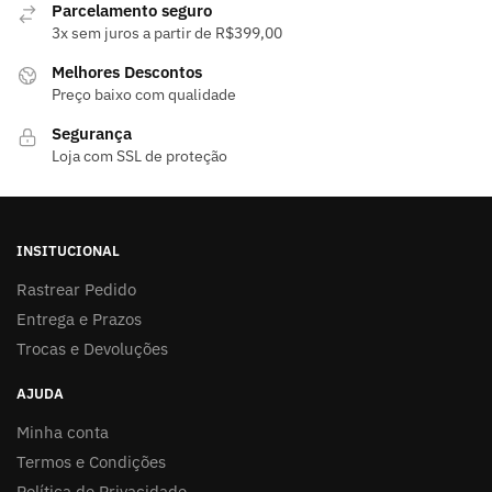
Parcelamento seguro
3x sem juros a partir de R$399,00
Melhores Descontos
Preço baixo com qualidade
Segurança
Loja com SSL de proteção
INSITUCIONAL
Rastrear Pedido
Entrega e Prazos
Trocas e Devoluções
AJUDA
Minha conta
Termos e Condições
Política de Privacidade