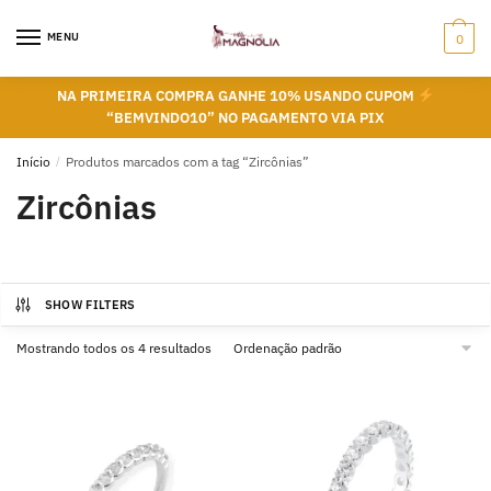
Skip
Skip
to
to
MENU
0
navigation
content
NA PRIMEIRA COMPRA GANHE 10% USANDO CUPOM
“BEMVINDO10” NO PAGAMENTO VIA PIX
Início
/
Produtos marcados com a tag “Zircônias”
Zircônias
SHOW FILTERS
Mostrando todos os 4 resultados