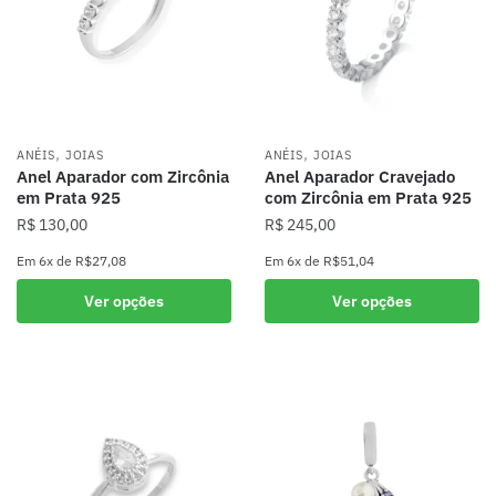
,
,
ANÉIS
JOIAS
ANÉIS
JOIAS
Anel Aparador com Zircônia
Anel Aparador Cravejado
em Prata 925
com Zircônia em Prata 925
R$
130,00
R$
245,00
Em
6x
de
R$27,08
Em
6x
de
R$51,04
Este
Este
Ver opções
Ver opções
produto
produto
tem
tem
várias
várias
variantes.
variantes.
As
As
opções
opções
podem
podem