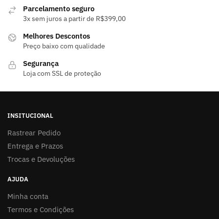
Parcelamento seguro
escolhidas
3x sem juros a partir de R$399,00
na
página
Melhores Descontos
do
Preço baixo com qualidade
produto
Segurança
Loja com SSL de proteção
INSITUCIONAL
Rastrear Pedido
Entrega e Prazos
Trocas e Devoluções
AJUDA
Minha conta
Termos e Condições