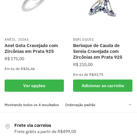
ser
ser
escolhidas
escolhidas
na
na
página
página
do
do
,
produto
produto
ANÉIS
JOIAS
BERLOQUES
Anel Gota Cravejado com
Berloque de Cauda de
Zircônias em Prata 925
Sereia Cravejada com
Zircônias em Prata 925
R$
175,00
R$
210,00
Em
6x
de
R$36,46
Em
6x
de
R$43,75
Este
produto
Ver opções
Adicionar ao carrinho
tem
várias
Mostrando todos os 4 resultados
variantes.
As
opções
Frete via correios
podem
Frete grátis a partir de R$499,00
ser