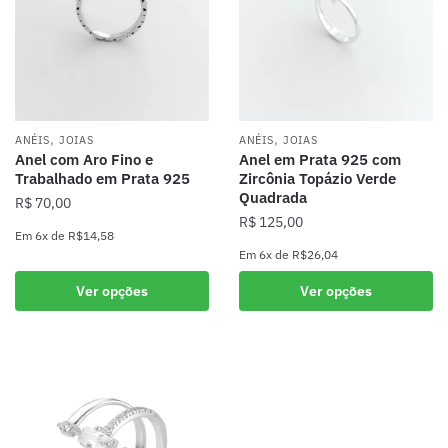
,
,
ANÉIS
JOIAS
ANÉIS
JOIAS
Anel com Aro Fino e
Anel em Prata 925 com
Trabalhado em Prata 925
Zircônia Topázio Verde
Quadrada
R$
70,00
R$
125,00
Em
6x
de
R$14,58
Em
6x
de
R$26,04
Este
Este
produto
Ver opções
Ver opções
produto
tem
tem
várias
várias
variantes.
variantes.
As
As
opções
opções
podem