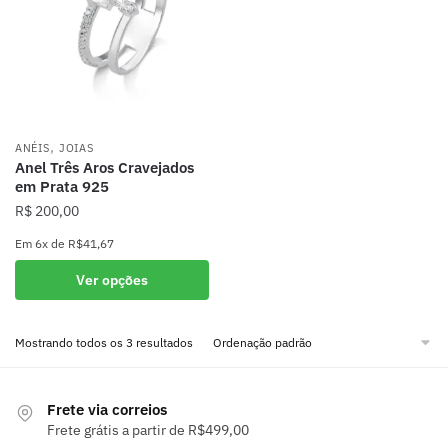
podem
ser
ser
escolhidas
escolhidas
na
na
página
página
do
do
produto
,
produto
ANÉIS
JOIAS
Anel Três Aros Cravejados
em Prata 925
R$
200,00
Em
6x
de
R$41,67
Este
Ver opções
produto
tem
Mostrando todos os 3 resultados
várias
variantes.
As
Frete via correios
opções
Frete grátis a partir de R$499,00
podem