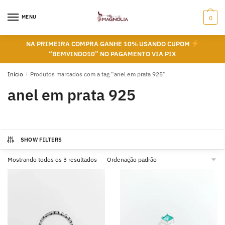
Skip
Skip
to
to
MENU
0
navigation
content
NA PRIMEIRA COMPRA GANHE 10% USANDO CUPOM
“BEMVINDO10” NO PAGAMENTO VIA PIX
Início
/
Produtos marcados com a tag “anel em prata 925”
anel em prata 925
SHOW FILTERS
Mostrando todos os 3 resultados