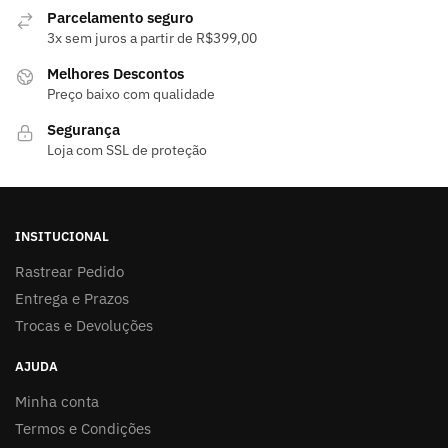
ser
Parcelamento seguro
3x sem juros a partir de R$399,00
escolhidas
na
Melhores Descontos
página
Preço baixo com qualidade
do
Segurança
produto
Loja com SSL de proteção
INSITUCIONAL
Rastrear Pedido
Entrega e Prazos
Trocas e Devoluções
AJUDA
Minha conta
Termos e Condições