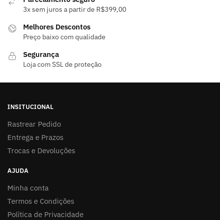
3x sem juros a partir de R$399,00
Melhores Descontos
Preço baixo com qualidade
Segurança
Loja com SSL de proteção
INSITUCIONAL
Rastrear Pedido
Entrega e Prazos
Trocas e Devoluções
AJUDA
Minha conta
Termos e Condições
Política de Privacidade