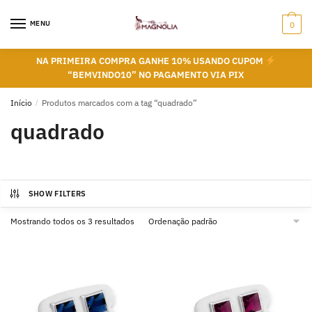
Skip
Skip
to
to
MENU
0
navigation
content
NA PRIMEIRA COMPRA GANHE 10% USANDO CUPOM
“BEMVINDO10” NO PAGAMENTO VIA PIX
Início
/
Produtos marcados com a tag “quadrado”
quadrado
SHOW FILTERS
Mostrando todos os 3 resultados