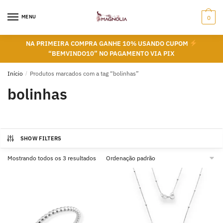
Skip
Skip
to
to
MENU
0
navigation
content
NA PRIMEIRA COMPRA GANHE 10% USANDO CUPOM
“BEMVINDO10” NO PAGAMENTO VIA PIX
Início
/
Produtos marcados com a tag “bolinhas”
bolinhas
SHOW FILTERS
Mostrando todos os 3 resultados