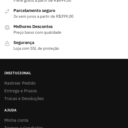
Frete grátis a partir de R$499,00
Parcelamento seguro
3x sem juros a partir de R$399,00
Melhores Descontos
Preço baixo com qualidade
Segurança
Loja com SSL de proteção
INSITUCIONAL
Rastrear Pedido
Entrega e Prazos
Trocas e Devoluções
AJUDA
Minha conta
Termos e Condições