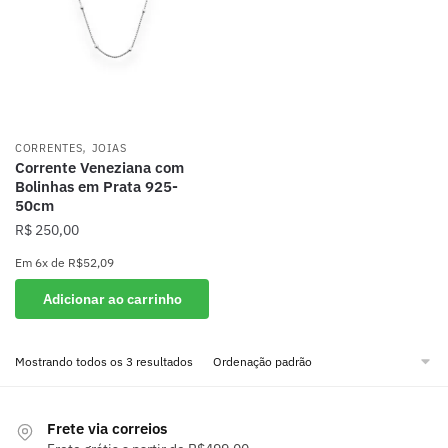
ser
escolhidas
na
página
do
produto
,
CORRENTES
JOIAS
Corrente Veneziana com
Bolinhas em Prata 925-
50cm
R$
250,00
Em
6x
de
R$52,09
Adicionar ao carrinho
Mostrando todos os 3 resultados
Frete via correios