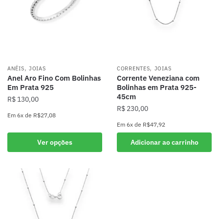
,
,
ANÉIS
JOIAS
CORRENTES
JOIAS
Anel Aro Fino Com Bolinhas
Corrente Veneziana com
Em Prata 925
Bolinhas em Prata 925-
45cm
R$
130,00
R$
230,00
Em
6x
de
R$27,08
Em
6x
de
R$47,92
Este
produto
Ver opções
Adicionar ao carrinho
tem
várias
variantes.
As
opções
podem