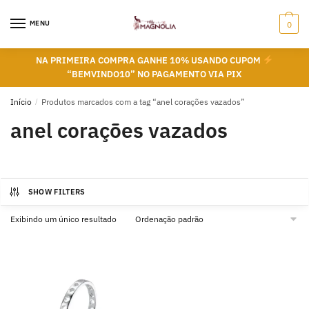
Skip
Skip
to
to
MENU
0
navigation
content
NA PRIMEIRA COMPRA GANHE 10% USANDO CUPOM
“BEMVINDO10” NO PAGAMENTO VIA PIX
Início
/
Produtos marcados com a tag “anel corações vazados”
anel corações vazados
SHOW FILTERS
Exibindo um único resultado