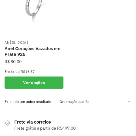
,
ANÉIS
JOIAS
Anel Corações Vazados em
Prata 925
R$
80,00
Em
6x
de
R$16,67
Este
Ver opções
produto
tem
Exibindo um único resultado
várias
variantes.
As
Frete via correios
opções
Frete grátis a partir de R$499,00
podem