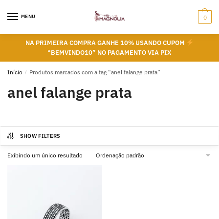
Skip
Skip
to
to
MENU
0
navigation
content
NA PRIMEIRA COMPRA GANHE 10% USANDO CUPOM
“BEMVINDO10” NO PAGAMENTO VIA PIX
Início
/
Produtos marcados com a tag “anel falange prata”
anel falange prata
SHOW FILTERS
Exibindo um único resultado