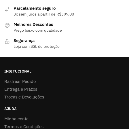
Parcelamento seguro
3x sem juros a partir de R$399,00
Melhores Descontos
Preço baixo com qualidade
Segurança
Loja com SSL de proteção
INSITUCIONAL
Rastrear Pedido
Entrega e Prazos
Trocas e Devoluções
AJUDA
Minha conta
Termos e Condições