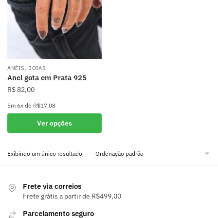
,
ANÉIS
JOIAS
Anel gota em Prata 925
R$
82,00
Em
6x
de
R$17,08
Este
Ver opções
produto
tem
Exibindo um único resultado
várias
variantes.
As
Frete via correios
opções
Frete grátis a partir de R$499,00
podem
ser
Parcelamento seguro