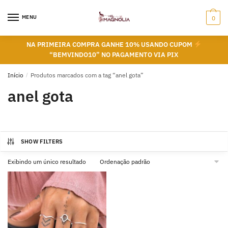
Skip
Skip
to
to
MENU
0
navigation
content
NA PRIMEIRA COMPRA GANHE 10% USANDO CUPOM
“BEMVINDO10” NO PAGAMENTO VIA PIX
Início
/
Produtos marcados com a tag “anel gota”
anel gota
SHOW FILTERS
Exibindo um único resultado