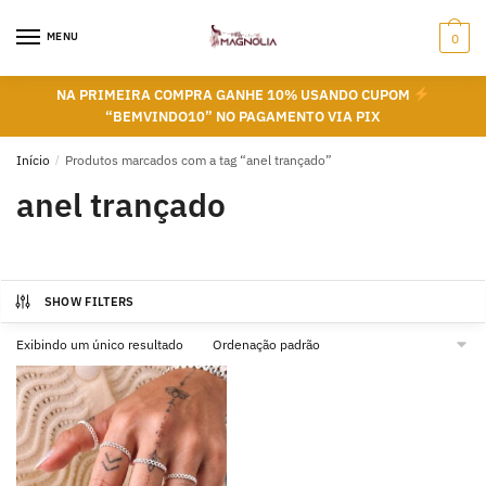
Skip
Skip
to
to
MENU
0
navigation
content
NA PRIMEIRA COMPRA GANHE 10% USANDO CUPOM
“BEMVINDO10” NO PAGAMENTO VIA PIX
Início
/
Produtos marcados com a tag “anel trançado”
anel trançado
SHOW FILTERS
Exibindo um único resultado