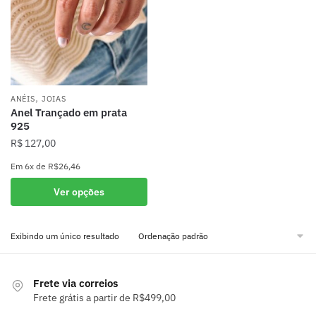
,
ANÉIS
JOIAS
Anel Trançado em prata
925
R$
127,00
Em
6x
de
R$26,46
Este
Ver opções
produto
tem
Exibindo um único resultado
várias
variantes.
As
Frete via correios
opções
Frete grátis a partir de R$499,00
podem