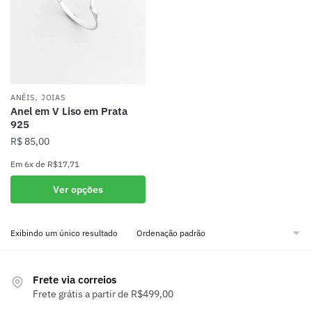
,
ANÉIS
JOIAS
Anel em V Liso em Prata
925
R$
85,00
Em
6x
de
R$17,71
Este
Ver opções
produto
tem
Exibindo um único resultado
várias
variantes.
As
Frete via correios
opções
Frete grátis a partir de R$499,00
podem