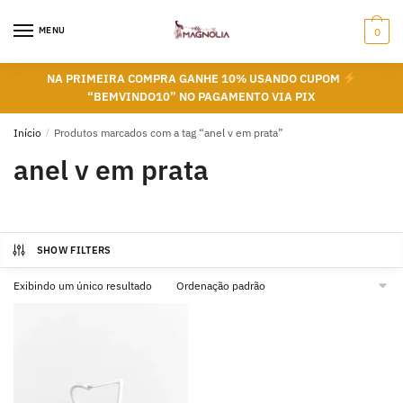
Skip
Skip
to
to
MENU
0
navigation
content
NA PRIMEIRA COMPRA GANHE 10% USANDO CUPOM
“BEMVINDO10” NO PAGAMENTO VIA PIX
Início
/
Produtos marcados com a tag “anel v em prata”
anel v em prata
SHOW FILTERS
Exibindo um único resultado