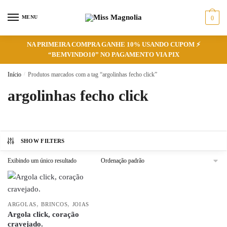
Skip
Skip
to
to
MENU
0
navigation
content
NA PRIMEIRA COMPRA GANHE 10% USANDO CUPOM ⚡
“BEMVINDO10” NO PAGAMENTO VIA PIX
Início
/
Produtos marcados com a tag “argolinhas fecho click”
argolinhas fecho click
SHOW FILTERS
Exibindo um único resultado
,
,
ARGOLAS
BRINCOS
JOIAS
Argola click, coração
cravejado.