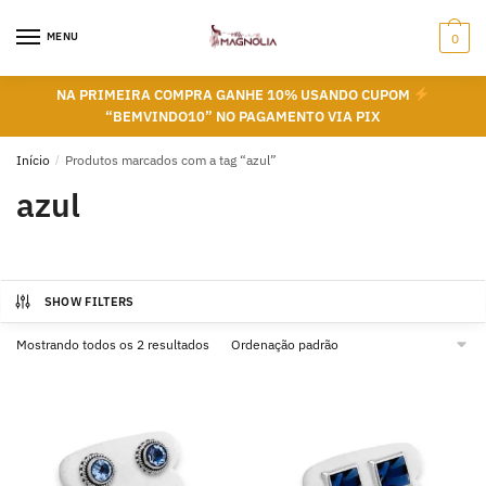
Skip
Skip
to
to
MENU
0
navigation
content
NA PRIMEIRA COMPRA GANHE 10% USANDO CUPOM
“BEMVINDO10” NO PAGAMENTO VIA PIX
Início
/
Produtos marcados com a tag “azul”
azul
SHOW FILTERS
Mostrando todos os 2 resultados