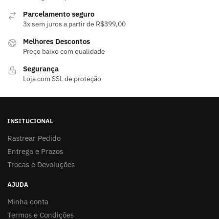
Parcelamento seguro
3x sem juros a partir de R$399,00
Melhores Descontos
Preço baixo com qualidade
Segurança
Loja com SSL de proteção
INSITUCIONAL
Rastrear Pedido
Entrega e Prazos
Trocas e Devoluções
AJUDA
Minha conta
Termos e Condições