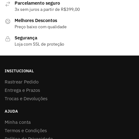
Parcelamento seguro
3x sem juros a partir de R$399,00
Melhores Descontos
Preço baixo com qualidade
Segurança
Loja com SSL de proteção
INSITUCIONAL
Rastrear Pedido
Entrega e Prazos
Trocas e Devoluções
AJUDA
Minha conta
Termos e Condições
Política de Privacidade