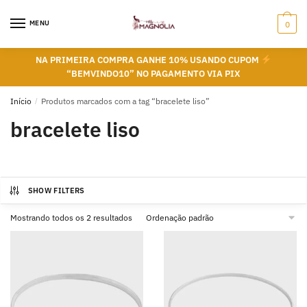
Skip
Skip
to
to
MENU
0
navigation
content
NA PRIMEIRA COMPRA GANHE 10% USANDO CUPOM
“BEMVINDO10” NO PAGAMENTO VIA PIX
Início
/
Produtos marcados com a tag “bracelete liso”
bracelete liso
SHOW FILTERS
Mostrando todos os 2 resultados