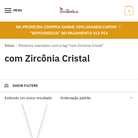
Skip
Skip
to
to
MENU
0
navigation
content
NA PRIMEIRA COMPRA GANHE 10% USANDO CUPOM
“BEMVINDO10” NO PAGAMENTO VIA PIX
Início
/
Produtos marcados com a tag “com Zircônia Cristal”
com Zircônia Cristal
SHOW FILTERS
Exibindo um único resultado