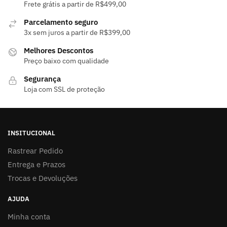
Frete grátis a partir de R$499,00
Parcelamento seguro
3x sem juros a partir de R$399,00
Melhores Descontos
Preço baixo com qualidade
Segurança
Loja com SSL de proteção
INSITUCIONAL
Rastrear Pedido
Entrega e Prazos
Trocas e Devoluções
AJUDA
Minha conta