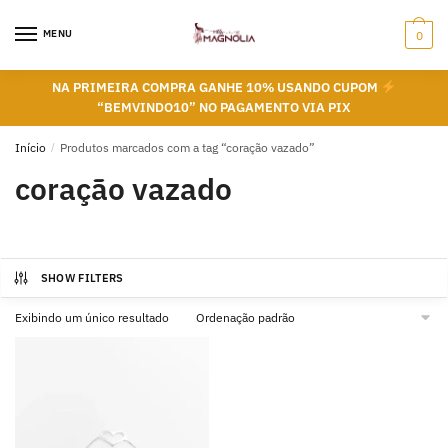
Skip
Skip
to
to
MENU
0
navigation
content
NA PRIMEIRA COMPRA GANHE 10% USANDO CUPOM
“BEMVINDO10” NO PAGAMENTO VIA PIX
Início
/
Produtos marcados com a tag “coração vazado”
coração vazado
SHOW FILTERS
Exibindo um único resultado