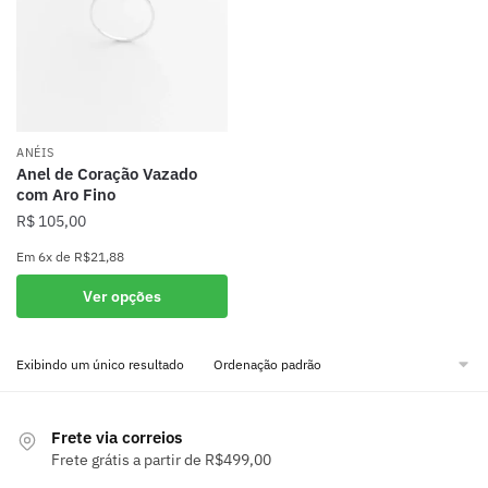
ANÉIS
Anel de Coração Vazado
com Aro Fino
R$
105,00
Em
6x
de
R$21,88
Este
Ver opções
produto
tem
Exibindo um único resultado
várias
variantes.
As
Frete via correios
opções
Frete grátis a partir de R$499,00
podem