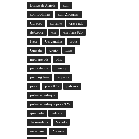
Brinco de Argola
com
com Bolinhas
com Zircônias
Coração
corrente
cravejado
de Cobra
em
em Prata 925
Fake
Gargantilha
Gota
Gravata
grego
Liso
madrepérola
olho
pedra da lua
piercing
piercing fake
pingente
prata
prata 925
pulseira
pulseira berloque
pulseira berloque prata 925
quadrado
solitário
Tornozeleira
Vazado
veneziana
Zircônia