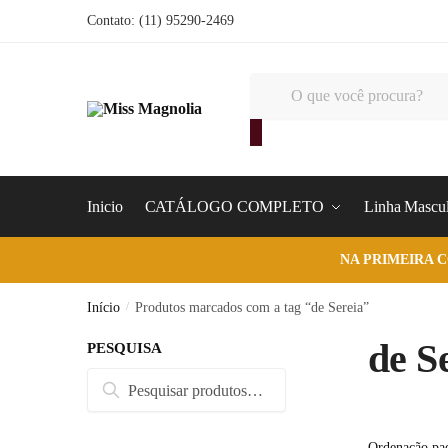
Skip
Skip
Contato: (11) 95290-2469
to
to
navigation
content
Pesquisar
produtos
Inicio
CATÁLOGO COMPLETO
Linha Mascul
NA PRIMEIRA 
Início
/
Produtos marcados com a tag “de Sereia”
de S
PESQUISA
Pesquisar
Pesquisar
por: