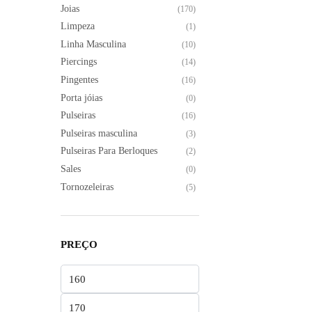
Joias
(170)
Limpeza
(1)
Linha Masculina
(10)
Piercings
(14)
Pingentes
(16)
Porta jóias
(0)
Pulseiras
(16)
Pulseiras masculina
(3)
Pulseiras Para Berloques
(2)
Sales
(0)
Tornozeleiras
(5)
PREÇO
Preço
mínimo
Preço