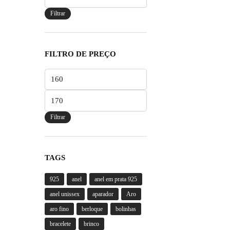
máximo
Filtrar
FILTRO DE PREÇO
Preço
mínimo
Preço
máximo
Filtrar
TAGS
925
anel
anel em prata 925
anel unissex
aparador
Aro
aro fino
berloque
bolinhas
bracelete
brinco