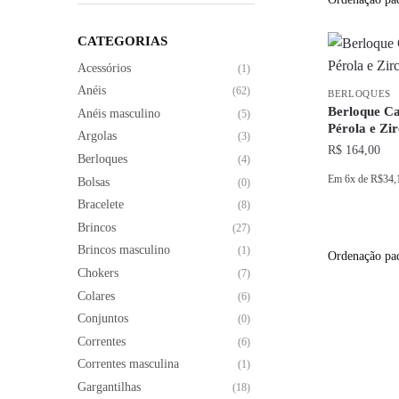
CATEGORIAS
Acessórios
(1)
Anéis
(62)
BERLOQUES
Berloque Ca
Anéis masculino
(5)
Pérola e Zi
Argolas
(3)
R$
164,00
Berloques
(4)
Em
6x
de
R$34,
Bolsas
(0)
Bracelete
(8)
Brincos
(27)
Brincos masculino
(1)
Chokers
(7)
Colares
(6)
Conjuntos
(0)
Correntes
(6)
Correntes masculina
(1)
Gargantilhas
(18)