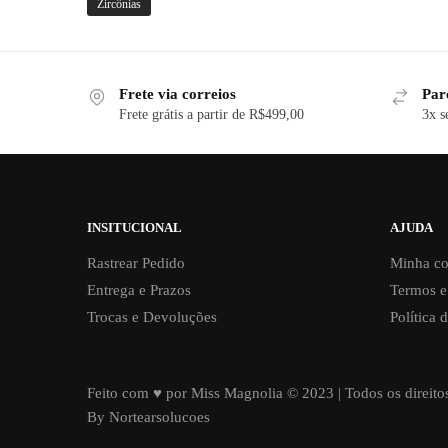
Zircônias
Frete via correios
Par
Frete grátis a partir de R$499,00
3x s
INSITUCIONAL
AJUDA
Rastrear Pedido
Minha co
Entrega e Prazos
Termos e
Trocas e Devoluções
Política 
Feito com ♥ por Miss Magnolia © 2023 | Todos os direito
By Nortearsolucoes