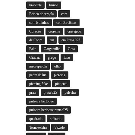
bracelete
brinco
Brinco de Argola
com
com Bolinhas
com Zircônias
Coração
corrente
cravejado
de Cobra
em
em Prata 925
Fake
Gargantilha
Gota
Gravata
grego
Liso
madrepérola
olho
pedra da lua
piercing
piercing fake
pingente
prata
prata 925
pulseira
pulseira berloque
pulseira berloque prata 925
quadrado
solitário
Tornozeleira
Vazado