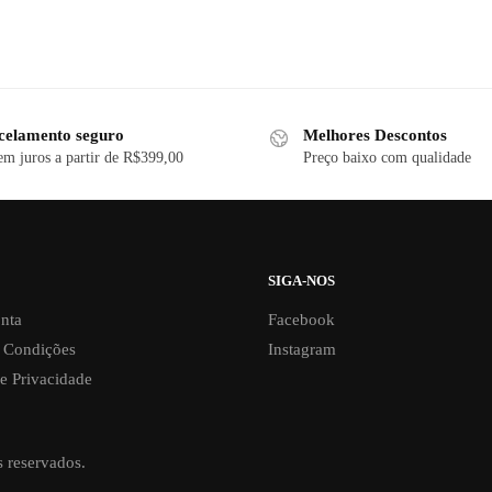
celamento seguro
Melhores Descontos
em juros a partir de R$399,00
Preço baixo com qualidade
SIGA-NOS
nta
Facebook
 Condições
Instagram
de Privacidade
s reservados.