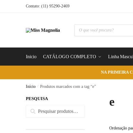
Skip
Skip
Contato: (11) 95290-2469
to
to
navigation
content
Pesquisar
produtos
Inicio
CATÁLOGO COMPLETO
Linha Mascul
NA PRIMEIRA 
Início
/
Produtos marcados com a tag “e”
e
PESQUISA
Pesquisar
Pesquisar
por: