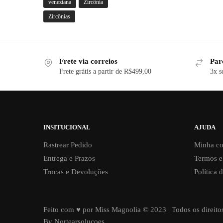
veneziana
Zircônia
Zircônias
Frete via correios
Par
Frete grátis a partir de R$499,00
3x s
INSITUCIONAL
AJUDA
Rastrear Pedido
Minha co
Entrega e Prazos
Termos e
Trocas e Devoluções
Política 
Feito com ♥ por Miss Magnolia © 2023 | Todos os direito
By Nortearsolucoes