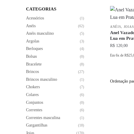
CATEGORIAS
Acessórios
(1)
Anéis
,
(62)
ANÉIS
JOIAS
Anel Vazado
Anéis masculino
(5)
Lua em Pra
Argolas
(3)
R$
120,00
Berloques
(4)
Em
6x
de
R$25,
Bolsas
(0)
Bracelete
(8)
Este
Brincos
produto
(27)
Brincos masculino
tem
(1)
várias
Chokers
(7)
variantes.
Colares
(6)
As
Conjuntos
(0)
opções
Correntes
(6)
podem
Correntes masculina
(1)
ser
Gargantilhas
(18)
escolhidas
Joias
(170)