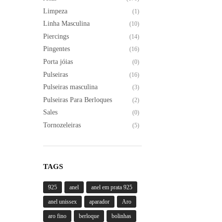
na
Limpeza
(1)
página
Linha Masculina
(10)
do
Piercings
(14)
produto
Pingentes
(16)
Porta jóias
(0)
Pulseiras
(16)
Pulseiras masculina
(3)
Pulseiras Para Berloques
(2)
Sales
(0)
Tornozeleiras
(5)
TAGS
925
anel
anel em prata 925
anel unissex
aparador
Aro
aro fino
berloque
bolinhas