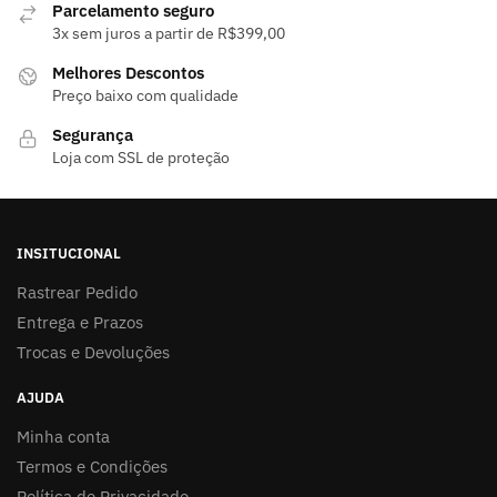
Parcelamento seguro
3x sem juros a partir de R$399,00
Melhores Descontos
Preço baixo com qualidade
Segurança
Loja com SSL de proteção
INSITUCIONAL
Rastrear Pedido
Entrega e Prazos
Trocas e Devoluções
AJUDA
Minha conta
Termos e Condições
Política de Privacidade