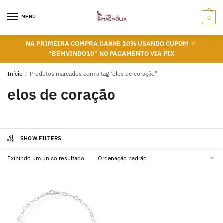
Skip
Skip
to
to
MENU
0
navigation
content
NA PRIMEIRA COMPRA GANHE 10% USANDO CUPOM
“BEMVINDO10” NO PAGAMENTO VIA PIX
Início
/
Produtos marcados com a tag “elos de coração”
elos de coração
SHOW FILTERS
Exibindo um único resultado