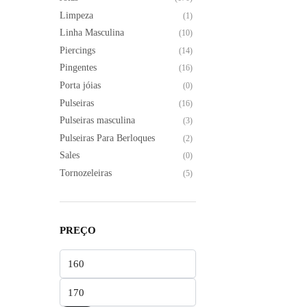
Limpeza
(1)
Linha Masculina
(10)
Piercings
(14)
Pingentes
(16)
Porta jóias
(0)
Pulseiras
(16)
Pulseiras masculina
(3)
Pulseiras Para Berloques
(2)
Sales
(0)
Tornozeleiras
(5)
PREÇO
Preço
mínimo
Preço
máximo