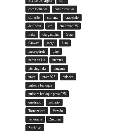
Brinco de Argola
com
com Bolinhas
com Zircônias
Coração
corrente
cravejado
de Cobra
em
em Prata 925
Fake
Gargantilha
Gota
Gravata
grego
Liso
madrepérola
olho
pedra da lua
piercing
piercing fake
pingente
prata
prata 925
pulseira
pulseira berloque
pulseira berloque prata 925
quadrado
solitário
Tornozeleira
Vazado
veneziana
Zircônia
Zircônias