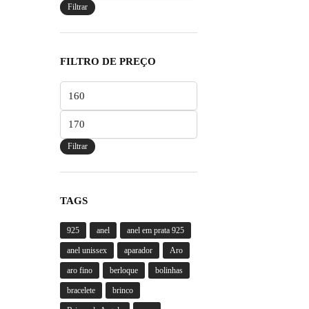
Filtrar
FILTRO DE PREÇO
Preço
mínimo
Preço
máximo
Filtrar
TAGS
925
anel
anel em prata 925
anel unissex
aparador
Aro
aro fino
berloque
bolinhas
bracelete
brinco