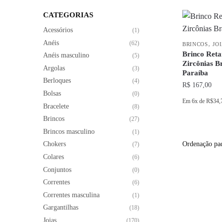
CATEGORIAS
Acessórios
(1)
Anéis
,
(62)
BRINCOS
JO
Brinco Ret
Anéis masculino
(5)
Zircônias B
Argolas
(3)
Paraíba
Berloques
(4)
R$
167,00
Bolsas
(0)
Em
6x
de
R$34,
Bracelete
(8)
Brincos
(27)
Brincos masculino
(1)
Chokers
(7)
Colares
(6)
Conjuntos
(0)
Correntes
(6)
Correntes masculina
(1)
Gargantilhas
(18)
Joias
(170)