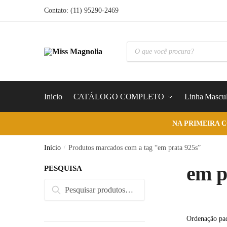
Skip
Skip
Contato: (11) 95290-2469
to
to
navigation
content
Pesquisar
produtos
Inicio
CATÁLOGO COMPLETO
Linha Mascul
NA PRIMEIRA 
Início
/
Produtos marcados com a tag “em prata 925s”
em p
PESQUISA
Pesquisar
Pesquisar
por: