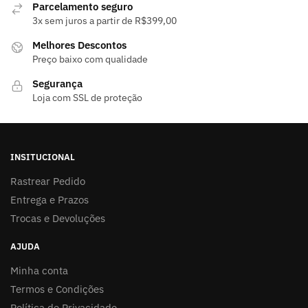
Parcelamento seguro
3x sem juros a partir de R$399,00
Melhores Descontos
Preço baixo com qualidade
Segurança
Loja com SSL de proteção
INSITUCIONAL
Rastrear Pedido
Entrega e Prazos
Trocas e Devoluções
AJUDA
Minha conta
Termos e Condições
Política de Privacidade