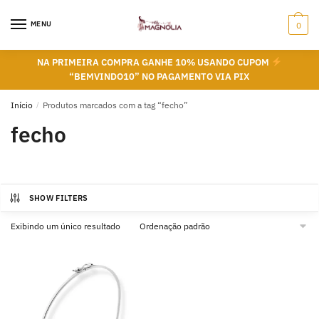
Skip
Skip
to
to
MENU
0
navigation
content
NA PRIMEIRA COMPRA GANHE 10% USANDO CUPOM
“BEMVINDO10” NO PAGAMENTO VIA PIX
Início
/
Produtos marcados com a tag “fecho”
fecho
SHOW FILTERS
Exibindo um único resultado