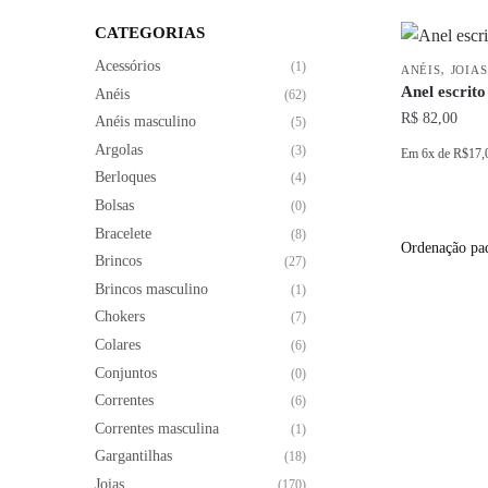
CATEGORIAS
Acessórios
,
(1)
ANÉIS
JOIAS
Anel escrit
Anéis
(62)
R$
82,00
Anéis masculino
(5)
Argolas
(3)
Em
6x
de
R$17,
Berloques
(4)
Este
Bolsas
(0)
produto
Bracelete
(8)
tem
Brincos
(27)
várias
Brincos masculino
(1)
variantes.
Chokers
(7)
As
Colares
(6)
opções
Conjuntos
(0)
podem
Correntes
(6)
ser
Correntes masculina
(1)
escolhidas
Gargantilhas
(18)
na
Joias
(170)
página