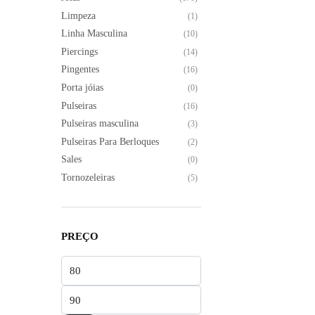
Limpeza
(1)
do
Linha Masculina
produto
(10)
Piercings
(14)
Pingentes
(16)
Porta jóias
(0)
Pulseiras
(16)
Pulseiras masculina
(3)
Pulseiras Para Berloques
(2)
Sales
(0)
Tornozeleiras
(5)
PREÇO
Preço
mínimo
Preço
máximo