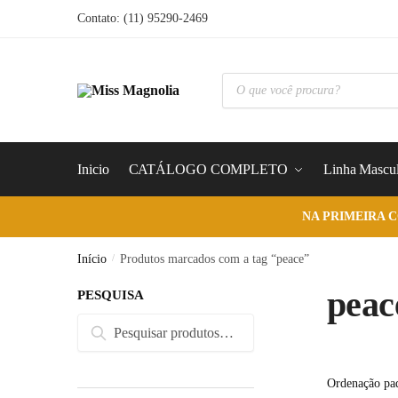
Skip
Skip
Contato: (11) 95290-2469
to
to
navigation
content
Pesquisar
produtos
Inicio
CATÁLOGO COMPLETO
Linha Mascul
NA PRIMEIRA 
Início
/
Produtos marcados com a tag “peace”
peac
PESQUISA
Pesquisar
Pesquisar
por: