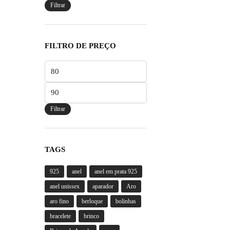
Filtrar
FILTRO DE PREÇO
Preço
mínimo
Preço
máximo
Filtrar
TAGS
925
anel
anel em prata 925
anel unissex
aparador
Aro
aro fino
berloque
bolinhas
bracelete
brinco