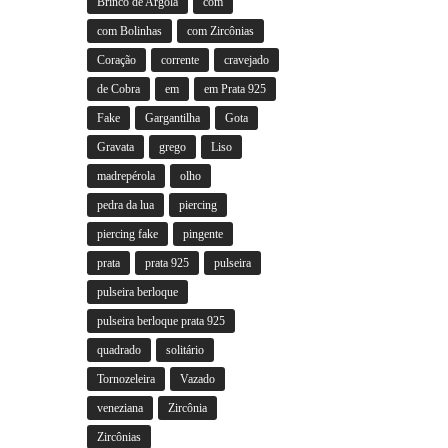
Brinco de Argola
com
com Bolinhas
com Zircônias
Coração
corrente
cravejado
de Cobra
em
em Prata 925
Fake
Gargantilha
Gota
Gravata
grego
Liso
madrepérola
olho
pedra da lua
piercing
piercing fake
pingente
prata
prata 925
pulseira
pulseira berloque
pulseira berloque prata 925
quadrado
solitário
Tornozeleira
Vazado
veneziana
Zircônia
Zircônias