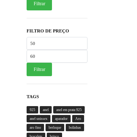
Filtrar
FILTRO DE PREÇO
Preço
mínimo
Preço
máximo
Filtrar
TAGS
925
anel
anel em prata 925
anel unissex
aparador
Aro
aro fino
berloque
bolinhas
bracelete
brinco