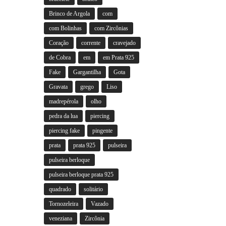
Brinco de Argola
com
com Bolinhas
com Zircônias
Coração
corrente
cravejado
de Cobra
em
em Prata 925
Fake
Gargantilha
Gota
Gravata
grego
Liso
madrepérola
olho
pedra da lua
piercing
piercing fake
pingente
prata
prata 925
pulseira
pulseira berloque
pulseira berloque prata 925
quadrado
solitário
Tornozeleira
Vazado
veneziana
Zircônia