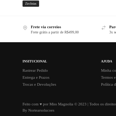
Zircônias
Frete via correios
Par
Frete grátis a partir de R$499,00
3x s
INSITUCIONAL
AJUDA
Rastrear Pedido
Minha co
Entrega e Prazos
Termos e
Trocas e Devoluções
Política 
Feito com ♥ por Miss Magnolia © 2023 | Todos os direito
By Nortearsolucoes