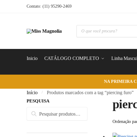
Skip
Skip
Contato: (11) 95290-2469
to
to
navigation
content
Pesquisar
produtos
Inicio
CATÁLOGO COMPLETO
Linha Mascul
NA PRIMEIRA 
Início
Produtos marcados com a tag “piercing furo”
/
pier
PESQUISA
Pesquisar
Pesquisar
por: