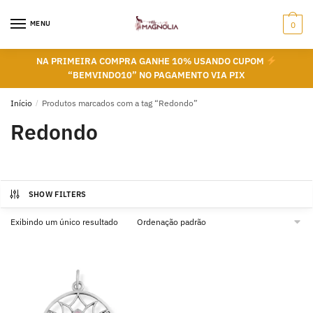
Skip
Skip
to
to
MENU
0
navigation
content
NA PRIMEIRA COMPRA GANHE 10% USANDO CUPOM
“BEMVINDO10” NO PAGAMENTO VIA PIX
Início
/
Produtos marcados com a tag “Redondo”
Redondo
SHOW FILTERS
Exibindo um único resultado