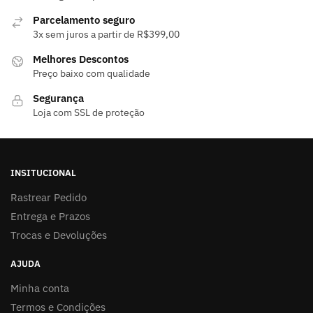
Parcelamento seguro
3x sem juros a partir de R$399,00
Melhores Descontos
Preço baixo com qualidade
Segurança
Loja com SSL de proteção
INSITUCIONAL
Rastrear Pedido
Entrega e Prazos
Trocas e Devoluções
AJUDA
Minha conta
Termos e Condições